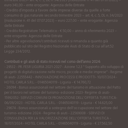
trimestre 2023– art. 4, c. 3, DL n. 34/2023 (risoluzione n. 41 del 07.07.2023) –
euro 343,00 – ente erogante: Agenzia delle Entrate
- Credito d’imposta a favore delle imprese diverse da quelle a forte
consumo di gas naturale secondo trimestre 2023 – art. 4, c. 5, DL n. 34/2023
(risoluzione n. 41 del 07.07.2023) – euro 227,00 – ente erogante: Agenzia
delle Entrate
- Credito Registratore Telematico - € 50,00 – anno di riferimento 2023 –
ente erogante: Agenzia delle Entrate
- Per altre agevolazioni/contributi ricevuti si rimanda a quanto già
pubblicato sul sito del Registro Nazionale Aiuti di Stato di cui all’art.52
Legge 234/2012.
Contributi e gli aiuti di stato ricevuti nel corso dell’anno 2024:
- 29532 - PR. FESR LIGURIA 2021-2027 - Azione 1.2.3 " Supporto allo sviluppo di
progetti di digitalizzazione nelle micro, piccole e medie imprese" - Regime
di aiuti- 22555442 - INNOVAZIONE PROCESSI E PRODOTTI- 10/07/2024 -
HOTEL CARLA S.R.L. - 01465040119 - Liguria - € 14.760,72
- 26094 - Bonus assunzionali nel settore del turismo in attuazione del Patto
per il lavoro nel settore del turismo- edizione 2023- Regime di aiuti-
15992052- SERVIZI COMUNI DI PROMOZIONE DELL'OFFERTA TURISTICA-
06/09/2023 - HOTEL CARLA S.R.L. - 01465040119 - Liguria - € 14.625,00
- 29674 - Bonus assunzionali a sostegno dell'occupazione nel settore del
turismo- edizione 2024 - Regime di aiuti - 22569008 - SERVIZI DI
CONSULENZA PER LA VALORIZZAZIONE DELL'OFFERTA TURISTICA -
18/07/2024 - HOTEL CARLA S.R.L. - 01465040119 - Liguria - € 27.562,50