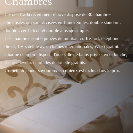
Chambres
L'Hôtel Carla récemment rénové dispose de 30 chambres
climatisées qui sont divisées en Junior Suites, double standard,
double avec balcon et double à usage simple.
Les chambres sont équipées de minibar, coffre-fort, téléphone
direct, TV satellite avec chaînes internationales, Wi-Fi gratuit.
Chaque chambre dispose d'une salle de bains privée avec douche,
sèche-cheveux et articles de toilette gratuits.
Un petit déjeuner savoureux et copieux est inclus dans le prix.