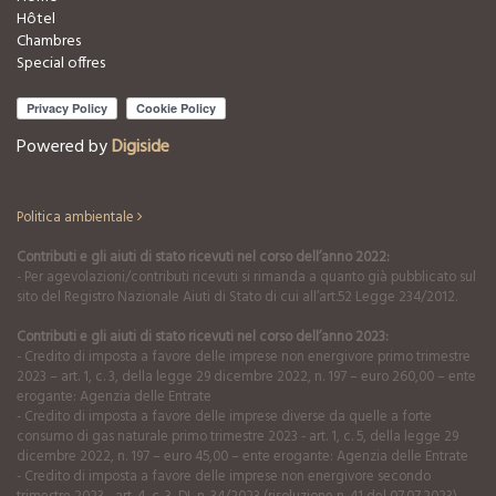
Hôtel
Chambres
Special offres
Powered by
Digiside
Politica ambientale
Contributi e gli aiuti di stato ricevuti nel corso dell’anno 2022:
- Per agevolazioni/contributi ricevuti si rimanda a quanto già pubblicato sul
sito del Registro Nazionale Aiuti di Stato di cui all’art.52 Legge 234/2012.
Contributi e gli aiuti di stato ricevuti nel corso dell’anno 2023:
- Credito di imposta a favore delle imprese non energivore primo trimestre
2023 – art. 1, c. 3, della legge 29 dicembre 2022, n. 197 – euro 260,00 – ente
erogante: Agenzia delle Entrate
- Credito di imposta a favore delle imprese diverse da quelle a forte
consumo di gas naturale primo trimestre 2023 - art. 1, c. 5, della legge 29
dicembre 2022, n. 197 – euro 45,00 – ente erogante: Agenzia delle Entrate
- Credito di imposta a favore delle imprese non energivore secondo