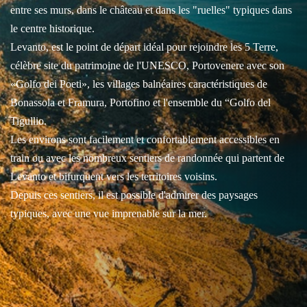
entre ses murs, dans le château et dans les "ruelles" typiques dans
le centre historique.
Levanto, est le point de départ idéal pour rejoindre les 5 Terre,
célèbre site du patrimoine de l'UNESCO, Portovenere avec son
«Golfo dei Poeti», les villages balnéaires caractéristiques de
Bonassola et Framura, Portofino et l'ensemble du “Golfo del
Tigullio.
Les environs sont facilement et confortablement accessibles en
train ou avec les nombreux sentiers de randonnée qui partent de
Levanto et bifurquent vers les territoires voisins.
Depuis ces sentiers, il est possible d'admirer des paysages
typiques, avec une vue imprenable sur la mer.