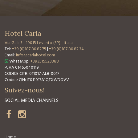
Hotel Carla
Via Galli 3
-
19015 Levanto (SP) - Italia
Tel:
+39 (0)187 80.82.75
|
+39 (0)187 80.82.34
Email:
info@carlahotel.com
WhatsApp:
+393515523388
P.IVA 01465040119
CODICE CITR: 011017-ALB-0017
Codice CIN: IT011017A1QTXWDOVV
Suivez-nous!
SOCIAL MEDIA CHANNELS
Home