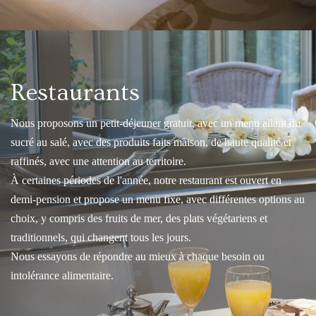
Restaurants
Nous proposons un petit-déjeuner gratuit, avec un menu allant du
sucré au salé, avec des produits faits maison, de haute qualité et
raffinés, avec une attention au territoire.
À certaines périodes de l'année, notre restaurant est ouvert en
demi-pension et propose un menu fixe, avec différentes options au
choix, y compris des fruits de mer, des plats végétariens et
traditionnels, qui changent tous les jours.
Nous essayons de répondre au mieux à chaque besoin ou
intolérance alimentaire.