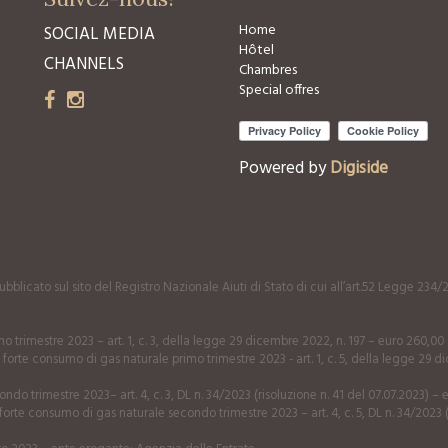
Home
SOCIAL MEDIA
Hôtel
CHANNELS
Chambres
Special offres
Powered by
Digiside
bblicato sul sito del Registro Nazionale Aiuti di Stato di cui all’art.52 Legge 234/
o trimestre 2023 – art. 1, c. 3, della legge 29 dicembre 2022, n. 197 – euro 260,0
 forte consumo di gas naturale primo trimestre 2023 - art. 1, c. 5, della legge 29
do trimestre 2023– art. 4, c. 3, DL n. 34/2023 (risoluzione n. 41 del 07.07.2023) –
orte consumo di gas naturale secondo trimestre 2023 – art. 4, c. 5, DL n. 34/2023 (