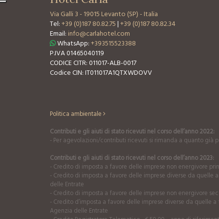
Via Galli 3
-
19015 Levanto (SP) - Italia
Tel:
+39 (0)187 80.82.75
|
+39 (0)187 80.82.34
Email:
info@carlahotel.com
WhatsApp:
+393515523388
P.IVA 01465040119
CODICE CITR: 011017-ALB-0017
Codice CIN: IT011017A1QTXWDOVV
Politica ambientale
Contributi e gli aiuti di stato ricevuti nel corso dell’anno 2022:
- Per agevolazioni/contributi ricevuti si rimanda a quanto già pu
Contributi e gli aiuti di stato ricevuti nel corso dell’anno 2023:
- Credito di imposta a favore delle imprese non energivore prim
- Credito di imposta a favore delle imprese diverse da quelle a
delle Entrate
- Credito di imposta a favore delle imprese non energivore secon
- Credito d’imposta a favore delle imprese diverse da quelle a f
Agenzia delle Entrate