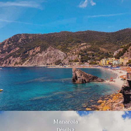
Manarola
Détails