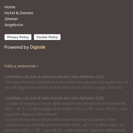
Home
Hotel & Dienste
Zimmer
Angebote
Powered by
Digiside
Politica ambientale
Contributi e gli aiuti di stato ricevuti nel corso dell’anno 2022:
- Per agevolazioni/contributi ricevuti si rimanda a quanto già pubblicato sul
sito del Registro Nazionale Aiuti di Stato di cui all’art.52 Legge 234/2012.
Contributi e gli aiuti di stato ricevuti nel corso dell’anno 2023:
- Credito di imposta a favore delle imprese non energivore primo trimestre
2023 – art. 1, c. 3, della legge 29 dicembre 2022, n. 197 – euro 260,00 – ente
erogante: Agenzia delle Entrate
- Credito di imposta a favore delle imprese diverse da quelle a forte
consumo di gas naturale primo trimestre 2023 - art. 1, c. 5, della legge 29
dicembre 2022, n. 197 – euro 45,00 – ente erogante: Agenzia delle Entrate