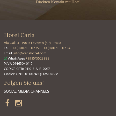
Direkten Kontakt mit Hotel
Hotel Carla
Via Galli 3
-
19015 Levanto (SP) - Italia
Tel:
+39 (0)187 80.82.75
|
+39 (0)187 80.82.34
Email:
info@carlahotel.com
WhatsApp:
+393515523388
P.IVA 01465040119
CODICE CITR: 011017-ALB-0017
Codice CIN: IT011017A1QTXWDOVV
Folgen Sie uns!
SOCIAL MEDIA CHANNELS