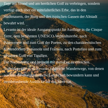
Tage am Strand und am herrlichen Golf zu verbringen, sondern
verfügt auch über ein mittelalterliches Erbe, das in den
Stadtmauern, der Burg und den typischen Gassen der Altstadt
bewahrt wird.
Levanto ist der ideale Ausgangspunkt für Ausflüge in die Cinque
Terre, dem berühmten UNESCO-Weltkulturerbe, nach
Portovenere und zum Golf der Poeten, zu den charakteristischen
Küstendörfern Bonassola und Framura, nach Portofino und zum
gesamten Golf von Tigullien.
Die Nachbarorte sind bequem mit dem Zug zu erreichen.
Außerdem gibt es ab Levanto zahlreiche Wanderwege, von denen
aus man die charakteristische Landschaft bewundern kann und
atemberaubende Ausblicke auf das Meer hat.