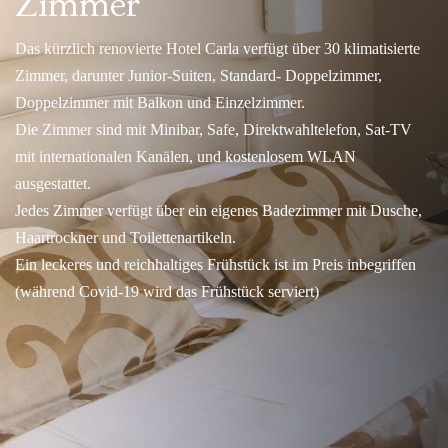
Zimmer
Das kürzlich renovierte Hotel Carla verfügt über 30 klimatisierte
Zimmer, darunter Junior-Suiten, Standard- Doppelzimmer,
Doppelzimmer mit Balkon und Einzelzimmer.
Die Zimmer sind mit Minibar, Safe, Direktwahltelefon, Sat-TV
mit internationalen Kanälen, und kostenlosem WLAN
ausgestattet.
Jedes Zimmer verfügt über ein eigenes Badezimmer mit Dusche,
Haartrockner und Toilettenartikeln.
Ein leckeres und reichhaltiges Frühstück ist im Preis inbegriffen
(während Covid-19 wird das Frühstück serviert)