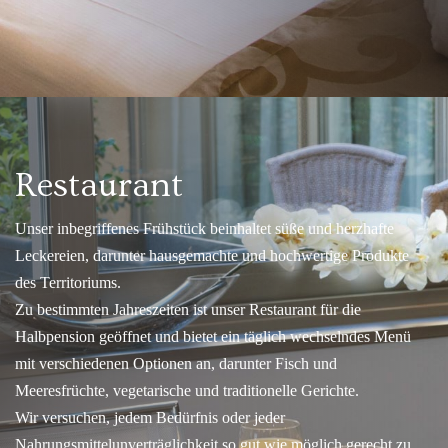
Restaurant
Unser inbegriffenes Frühstück beinhaltet süße und herzhafte
Leckereien, darunter hausgemachte und hochwertige Produkte
des Territoriums.
Zu bestimmten Jahreszeiten ist unser Restaurant für die
Halbpension geöffnet und bietet ein täglich wechselndes Menü
mit verschiedenen Optionen an, darunter Fisch und
Meeresfrüchte, vegetarische und traditionelle Gerichte.
Wir versuchen, jedem Bedürfnis oder jeder
Nahrungsmittelunverträglichkeit so gut wie möglich gerecht zu