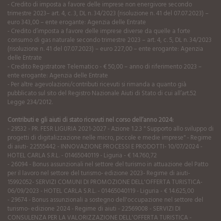
- Credito di imposta a favore delle imprese non energivore secondo
trimestre 2023– art. 4, c. 3, DL n. 34/2023 (risoluzione n. 41 del 07.07.2023) –
euro 343,00 – ente erogante: Agenzia delle Entrate
- Credito d’imposta a favore delle imprese diverse da quelle a forte
consumo di gas naturale secondo trimestre 2023 – art. 4, c. 5, DL n. 34/2023
(risoluzione n. 41 del 07.07.2023) – euro 227,00 – ente erogante: Agenzia
delle Entrate
- Credito Registratore Telematico - € 50,00 – anno di riferimento 2023 –
ente erogante: Agenzia delle Entrate
- Per altre agevolazioni/contributi ricevuti si rimanda a quanto già
pubblicato sul sito del Registro Nazionale Aiuti di Stato di cui all’art.52
Legge 234/2012.
Contributi e gli aiuti di stato ricevuti nel corso dell’anno 2024:
- 29532 - PR. FESR LIGURIA 2021-2027 - Azione 1.2.3 " Supporto allo sviluppo di
progetti di digitalizzazione nelle micro, piccole e medie imprese" - Regime
di aiuti- 22555442 - INNOVAZIONE PROCESSI E PRODOTTI- 10/07/2024 -
HOTEL CARLA S.R.L. - 01465040119 - Liguria - € 14.760,72
- 26094 - Bonus assunzionali nel settore del turismo in attuazione del Patto
per il lavoro nel settore del turismo- edizione 2023- Regime di aiuti-
15992052- SERVIZI COMUNI DI PROMOZIONE DELL'OFFERTA TURISTICA-
06/09/2023 - HOTEL CARLA S.R.L. - 01465040119 - Liguria - € 14.625,00
- 29674 - Bonus assunzionali a sostegno dell'occupazione nel settore del
turismo- edizione 2024 - Regime di aiuti - 22569008 - SERVIZI DI
CONSULENZA PER LA VALORIZZAZIONE DELL'OFFERTA TURISTICA -