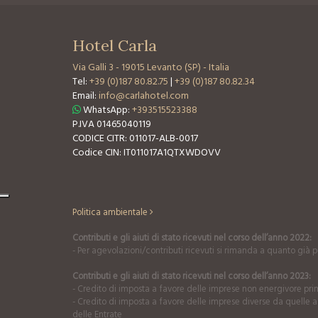
Hotel Carla
Via Galli 3
-
19015 Levanto (SP) - Italia
Tel:
+39 (0)187 80.82.75
|
+39 (0)187 80.82.34
Email:
info@carlahotel.com
WhatsApp:
+393515523388
P.IVA 01465040119
CODICE CITR: 011017-ALB-0017
Codice CIN: IT011017A1QTXWDOVV
Politica ambientale
Contributi e gli aiuti di stato ricevuti nel corso dell’anno 2022:
- Per agevolazioni/contributi ricevuti si rimanda a quanto già pu
Contributi e gli aiuti di stato ricevuti nel corso dell’anno 2023:
- Credito di imposta a favore delle imprese non energivore prim
- Credito di imposta a favore delle imprese diverse da quelle a
delle Entrate