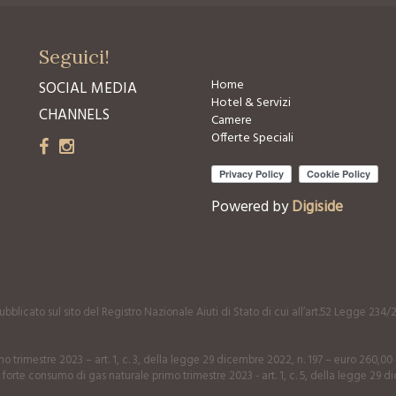
Seguici!
Home
SOCIAL MEDIA
Hotel & Servizi
CHANNELS
Camere
Offerte Speciali
Powered by
Digiside
bblicato sul sito del Registro Nazionale Aiuti di Stato di cui all’art.52 Legge 234/
o trimestre 2023 – art. 1, c. 3, della legge 29 dicembre 2022, n. 197 – euro 260,0
 forte consumo di gas naturale primo trimestre 2023 - art. 1, c. 5, della legge 29