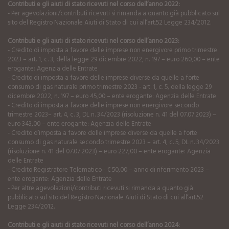
Contributi e gli aiuti di stato ricevuti nel corso dell’anno 2022:
- Per agevolazioni/contributi ricevuti si rimanda a quanto già pubblicato sul
sito del Registro Nazionale Aiuti di Stato di cui all’art.52 Legge 234/2012.
Contributi e gli aiuti di stato ricevuti nel corso dell’anno 2023:
- Credito di imposta a favore delle imprese non energivore primo trimestre
2023 – art. 1, c. 3, della legge 29 dicembre 2022, n. 197 – euro 260,00 – ente
erogante: Agenzia delle Entrate
- Credito di imposta a favore delle imprese diverse da quelle a forte
consumo di gas naturale primo trimestre 2023 - art. 1, c. 5, della legge 29
dicembre 2022, n. 197 – euro 45,00 – ente erogante: Agenzia delle Entrate
- Credito di imposta a favore delle imprese non energivore secondo
trimestre 2023– art. 4, c. 3, DL n. 34/2023 (risoluzione n. 41 del 07.07.2023) –
euro 343,00 – ente erogante: Agenzia delle Entrate
- Credito d’imposta a favore delle imprese diverse da quelle a forte
consumo di gas naturale secondo trimestre 2023 – art. 4, c. 5, DL n. 34/2023
(risoluzione n. 41 del 07.07.2023) – euro 227,00 – ente erogante: Agenzia
delle Entrate
- Credito Registratore Telematico - € 50,00 – anno di riferimento 2023 –
ente erogante: Agenzia delle Entrate
- Per altre agevolazioni/contributi ricevuti si rimanda a quanto già
pubblicato sul sito del Registro Nazionale Aiuti di Stato di cui all’art.52
Legge 234/2012.
Contributi e gli aiuti di stato ricevuti nel corso dell’anno 2024: