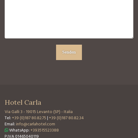
Hotel Carla
Via Galli 3
-
19015 Levanto (SP) - Italia
Tel:
+39 (0)187 80.82.75
|
+39 (0)187 80.82.34
Email:
info@carlahotel.com
WhatsApp:
+393515523388
P.IVA 01465040119