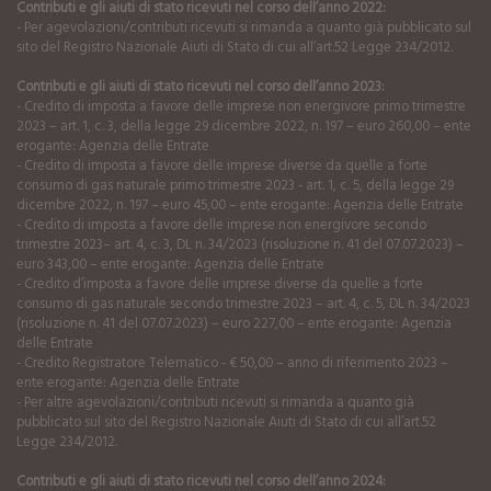
Contributi e gli aiuti di stato ricevuti nel corso dell’anno 2022:
- Per agevolazioni/contributi ricevuti si rimanda a quanto già pubblicato sul
sito del Registro Nazionale Aiuti di Stato di cui all’art.52 Legge 234/2012.
Contributi e gli aiuti di stato ricevuti nel corso dell’anno 2023:
- Credito di imposta a favore delle imprese non energivore primo trimestre
2023 – art. 1, c. 3, della legge 29 dicembre 2022, n. 197 – euro 260,00 – ente
erogante: Agenzia delle Entrate
- Credito di imposta a favore delle imprese diverse da quelle a forte
consumo di gas naturale primo trimestre 2023 - art. 1, c. 5, della legge 29
dicembre 2022, n. 197 – euro 45,00 – ente erogante: Agenzia delle Entrate
- Credito di imposta a favore delle imprese non energivore secondo
trimestre 2023– art. 4, c. 3, DL n. 34/2023 (risoluzione n. 41 del 07.07.2023) –
euro 343,00 – ente erogante: Agenzia delle Entrate
- Credito d’imposta a favore delle imprese diverse da quelle a forte
consumo di gas naturale secondo trimestre 2023 – art. 4, c. 5, DL n. 34/2023
(risoluzione n. 41 del 07.07.2023) – euro 227,00 – ente erogante: Agenzia
delle Entrate
- Credito Registratore Telematico - € 50,00 – anno di riferimento 2023 –
ente erogante: Agenzia delle Entrate
- Per altre agevolazioni/contributi ricevuti si rimanda a quanto già
pubblicato sul sito del Registro Nazionale Aiuti di Stato di cui all’art.52
Legge 234/2012.
Contributi e gli aiuti di stato ricevuti nel corso dell’anno 2024: