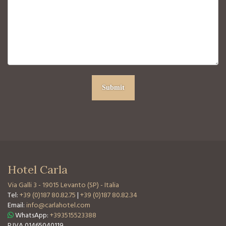
Hotel Carla
Via Galli 3
-
19015 Levanto (SP) - Italia
Tel:
+39 (0)187 80.82.75
|
+39 (0)187 80.82.34
Email:
info@carlahotel.com
WhatsApp:
+393515523388
P.IVA 01465040119