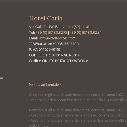
Hotel Carla
Via Galli 3
-
19015 Levanto (SP) - Italia
Tel:
+39 (0)187 80.82.75
|
+39 (0)187 80.82.34
Email:
info@carlahotel.com
WhatsApp:
+393515523388
P.IVA 01465040119
CODICE CITR: 011017-ALB-0017
Codice CIN: IT011017A1QTXWDOVV
Politica ambientale
Contributi e gli aiuti di stato ricevuti nel corso dell’anno 2022:
- Per agevolazioni/contributi ricevuti si rimanda a quanto già pu
Contributi e gli aiuti di stato ricevuti nel corso dell’anno 2023:
- Credito di imposta a favore delle imprese non energivore prim
- Credito di imposta a favore delle imprese diverse da quelle a
delle Entrate