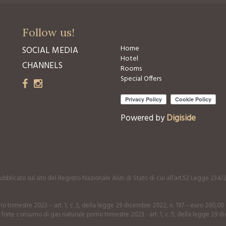
Follow us!
Home
SOCIAL MEDIA
Hotel
CHANNELS
Rooms
Special Offers
Powered by
Digiside
bblicato sul sito del Registro Nazionale Aiuti di Stato di cui all’art.52 Legge 234/
o trimestre 2023 – art. 1, c. 3, della legge 29 dicembre 2022, n. 197 – euro 260,0
 forte consumo di gas naturale primo trimestre 2023 - art. 1, c. 5, della legge 29