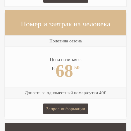
Номер и завтрак
на человека
Половина сезона
Цена начиная с:
68
50
€
Доплата за одноместный номер/сутки 40€
Запрос информации