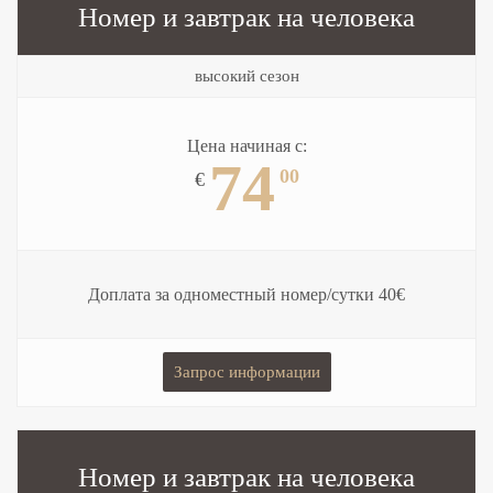
Номер и завтрак
на человека
высокий сезон
Цена начиная с:
74
00
€
Доплата за одноместный номер/сутки 40€
Запрос информации
Номер и завтрак
на человека