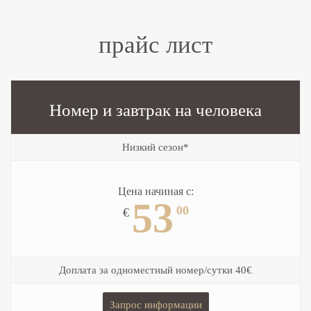
прайс лист
Номер и завтрак
на человека
Низкий сезон*
Цена начиная с:
53
00
€
Доплата за одноместный номер/сутки 40€
Запрос информации