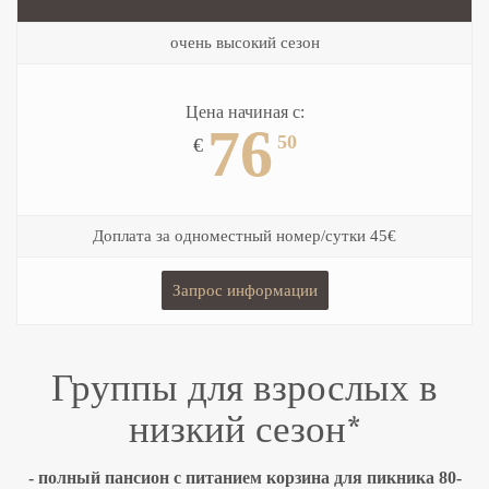
очень высокий сезон
Цена начиная с:
76
50
€
Доплата за одноместный номер/сутки 45€
Запрос информации
Группы для взрослых в
низкий сезон*
- полный пансион с питанием корзина для пикника 80-