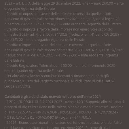
2023 – art. 1, c. 3, della legge 29 dicembre 2022, n. 197 – euro 260,00 – ente
erogante: Agenzia delle Entrate
- Credito di imposta a favore delle imprese diverse da quelle a forte
consumo di gas naturale primo trimestre 2023 - art. 1, c. 5, della legge 29
dicembre 2022, n. 197 – euro 45,00 – ente erogante: Agenzia delle Entrate
- Credito di imposta a favore delle imprese non energivore secondo
trimestre 2023– art. 4, c. 3, DL n. 34/2023 (risoluzione n. 41 del 07.07.2023) –
euro 343,00 – ente erogante: Agenzia delle Entrate
- Credito d’imposta a favore delle imprese diverse da quelle a forte
consumo di gas naturale secondo trimestre 2023 – art. 4, c. 5, DL n. 34/2023
(risoluzione n. 41 del 07.07.2023) – euro 227,00 – ente erogante: Agenzia
delle Entrate
- Credito Registratore Telematico - € 50,00 – anno di riferimento 2023 –
ente erogante: Agenzia delle Entrate
- Per altre agevolazioni/contributi ricevuti si rimanda a quanto già
pubblicato sul sito del Registro Nazionale Aiuti di Stato di cui all’art.52
Legge 234/2012.
Contributi e gli aiuti di stato ricevuti nel corso dell’anno 2024:
- 29532 - PR. FESR LIGURIA 2021-2027 - Azione 1.2.3 " Supporto allo sviluppo di
progetti di digitalizzazione nelle micro, piccole e medie imprese" - Regime
di aiuti- 22555442 - INNOVAZIONE PROCESSI E PRODOTTI- 10/07/2024 -
HOTEL CARLA S.R.L. - 01465040119 - Liguria - € 14.760,72
- 26094 - Bonus assunzionali nel settore del turismo in attuazione del Patto
per il lavoro nel settore del turismo- edizione 2023- Regime di aiuti-