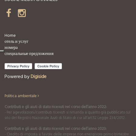
Home
отель и услуг
номера
специальные предложения
Powered by
Digiside
Politica ambientale
Contributi e gli aiuti di stato ricevuti nel corso dell’anno 2022:
- Per agevolazioni/contributi ricevuti si rimanda a quanto già pubblicato sul
sito del Registro Nazionale Aiuti di Stato di cui all’art.52 Legge 234/2012.
Contributi e gli aiuti di stato ricevuti nel corso dell’anno 2023:
- Credito di imposta a favore delle imprese non energivore primo trimestre