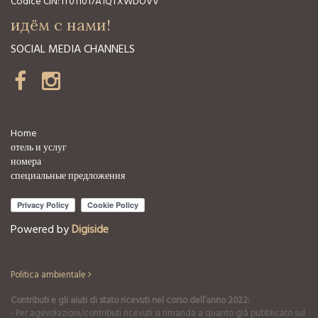
Codice CIN: IT011017A1QTXWDOVV
идём с нами!
SOCIAL MEDIA CHANNELS
Home
отель и услуг
номера
специальные предложения
Powered by
Digiside
Politica ambientale
Contributi e gli aiuti di stato ricevuti nel corso dell’anno 2022:
- Per agevolazioni/contributi ricevuti si rimanda a quanto già pubblicato sul