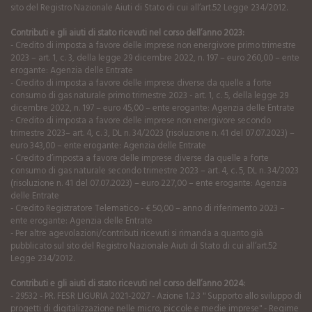
sito del Registro Nazionale Aiuti di Stato di cui all’art.52 Legge 234/2012.
Contributi e gli aiuti di stato ricevuti nel corso dell’anno 2023:
- Credito di imposta a favore delle imprese non energivore primo trimestre
2023 – art. 1, c. 3, della legge 29 dicembre 2022, n. 197 – euro 260,00 – ente
erogante: Agenzia delle Entrate
- Credito di imposta a favore delle imprese diverse da quelle a forte
consumo di gas naturale primo trimestre 2023 - art. 1, c. 5, della legge 29
dicembre 2022, n. 197 – euro 45,00 – ente erogante: Agenzia delle Entrate
- Credito di imposta a favore delle imprese non energivore secondo
trimestre 2023– art. 4, c. 3, DL n. 34/2023 (risoluzione n. 41 del 07.07.2023) –
euro 343,00 – ente erogante: Agenzia delle Entrate
- Credito d’imposta a favore delle imprese diverse da quelle a forte
consumo di gas naturale secondo trimestre 2023 – art. 4, c. 5, DL n. 34/2023
(risoluzione n. 41 del 07.07.2023) – euro 227,00 – ente erogante: Agenzia
delle Entrate
- Credito Registratore Telematico - € 50,00 – anno di riferimento 2023 –
ente erogante: Agenzia delle Entrate
- Per altre agevolazioni/contributi ricevuti si rimanda a quanto già
pubblicato sul sito del Registro Nazionale Aiuti di Stato di cui all’art.52
Legge 234/2012.
Contributi e gli aiuti di stato ricevuti nel corso dell’anno 2024:
- 29532 - PR. FESR LIGURIA 2021-2027 - Azione 1.2.3 " Supporto allo sviluppo di
progetti di digitalizzazione nelle micro, piccole e medie imprese" - Regime