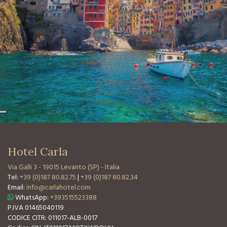
Hotel Carla
Via Galli 3
-
19015 Levanto (SP) - Italia
Tel:
+39 (0)187 80.82.75
|
+39 (0)187 80.82.34
Email:
info@carlahotel.com
WhatsApp:
+393515523388
P.IVA 01465040119
CODICE CITR: 011017-ALB-0017