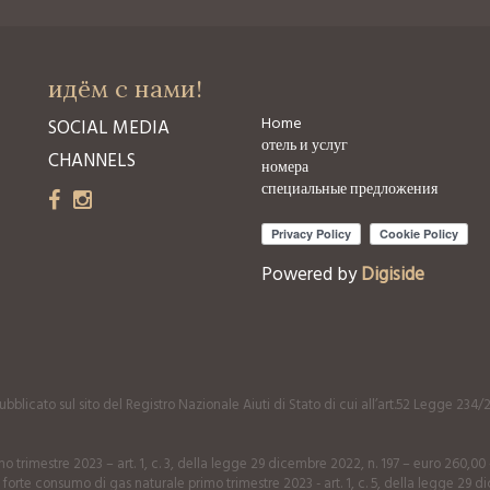
идём с нами!
Home
SOCIAL MEDIA
отель и услуг
CHANNELS
номера
специальные предложения
Powered by
Digiside
bblicato sul sito del Registro Nazionale Aiuti di Stato di cui all’art.52 Legge 234/
o trimestre 2023 – art. 1, c. 3, della legge 29 dicembre 2022, n. 197 – euro 260,0
 forte consumo di gas naturale primo trimestre 2023 - art. 1, c. 5, della legge 29