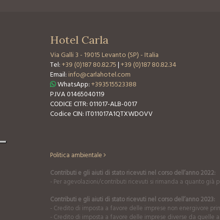
Hotel Carla
Via Galli 3
-
19015 Levanto (SP) - Italia
Tel:
+39 (0)187 80.82.75
|
+39 (0)187 80.82.34
Email:
info@carlahotel.com
WhatsApp:
+393515523388
P.IVA 01465040119
CODICE CITR: 011017-ALB-0017
Codice CIN: IT011017A1QTXWDOVV
Politica ambientale
Contributi e gli aiuti di stato ricevuti nel corso dell’anno 2022:
- Per agevolazioni/contributi ricevuti si rimanda a quanto già pu
Contributi e gli aiuti di stato ricevuti nel corso dell’anno 2023:
- Credito di imposta a favore delle imprese non energivore prim
- Credito di imposta a favore delle imprese diverse da quelle a