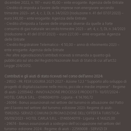
dicembre 2022, n. 197 – euro 45,00 – ente erogante: Agenzia delle Entrate
- Credito di imposta a favore delle imprese non energivore secondo
trimestre 2023– art. 4, c. 3, DL n. 34/2023 (risoluzione n. 41 del 07.07.2023) –
euro 343,00 – ente erogante: Agenzia delle Entrate
- Credito d’imposta a favore delle imprese diverse da quelle a forte
consumo di gas naturale secondo trimestre 2023 – art. 4, c. 5, DL n. 34/2023
(risoluzione n. 41 del 07.07.2023) – euro 227,00 – ente erogante: Agenzia
delle Entrate
- Credito Registratore Telematico - € 50,00 – anno di riferimento 2023 –
ente erogante: Agenzia delle Entrate
- Per altre agevolazioni/contributi ricevuti si rimanda a quanto già
pubblicato sul sito del Registro Nazionale Aiuti di Stato di cui all’art.52
Legge 234/2012.
Contributi e gli aiuti di stato ricevuti nel corso dell’anno 2024:
- 29532 - PR. FESR LIGURIA 2021-2027 - Azione 1.2.3 " Supporto allo sviluppo di
progetti di digitalizzazione nelle micro, piccole e medie imprese" - Regime
di aiuti- 22555442 - INNOVAZIONE PROCESSI E PRODOTTI- 10/07/2024 -
HOTEL CARLA S.R.L. - 01465040119 - Liguria - € 14.760,72
- 26094 - Bonus assunzionali nel settore del turismo in attuazione del Patto
per il lavoro nel settore del turismo- edizione 2023- Regime di aiuti-
15992052- SERVIZI COMUNI DI PROMOZIONE DELL'OFFERTA TURISTICA-
06/09/2023 - HOTEL CARLA S.R.L. - 01465040119 - Liguria - € 14.625,00
- 29674 - Bonus assunzionali a sostegno dell'occupazione nel settore del
turismo- edizione 2024 - Regime di aiuti - 22569008 - SERVIZI DI