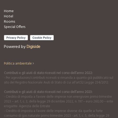
Home
Hotel
Rooms
Special Offers
Powered by
Digiside
Politica ambientale
Contributi e gli aiuti di stato ricevuti nel corso dell’anno 2022:
- Per agevolazioni/contributi ricevuti si rimanda a quanto già pubblicato sul
sito del Registro Nazionale Aiuti di Stato di cui all’art.52 Legge 234/2012.
Contributi e gli aiuti di stato ricevuti nel corso dell’anno 2023:
- Credito di imposta a favore delle imprese non energivore primo trimestre
2023 – art. 1, c. 3, della legge 29 dicembre 2022, n. 197 – euro 260,00 – ente
erogante: Agenzia delle Entrate
- Credito di imposta a favore delle imprese diverse da quelle a forte
consumo di gas naturale primo trimestre 2023 - art. 1, c. 5, della legge 29