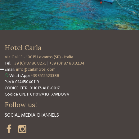
Hotel Carla
Via Galli 3
-
19015 Levanto (SP) - Italia
Tel:
+39 (0)187 80.82.75
|
+39 (0)187 80.82.34
Email:
info@carlahotel.com
WhatsApp:
+393515523388
P.IVA 01465040119
CODICE CITR: 011017-ALB-0017
Codice CIN: IT011017A1QTXWDOVV
Follow us!
SOCIAL MEDIA CHANNELS