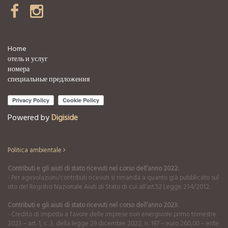
Home
отель и услуг
номера
специальные предложения
Powered by
Digiside
Politica ambientale
Contributi e gli aiuti di stato ricevuti nel corso dell’anno 2022:
- Per agevolazioni/contributi ricevuti si rimanda a quanto già pubblicato sul
sito del Registro Nazionale Aiuti di Stato di cui all’art.52 Legge 234/2012.
Contributi e gli aiuti di stato ricevuti nel corso dell’anno 2023:
- Credito di imposta a favore delle imprese non energivore primo trimestre
2023 – art. 1, c. 3, della legge 29 dicembre 2022, n. 197 – euro 260,00 – ente