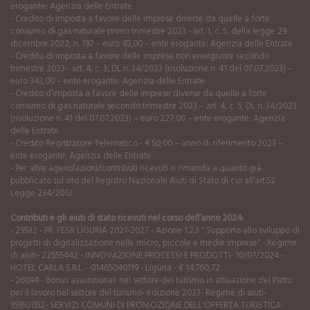
erogante: Agenzia delle Entrate
- Credito di imposta a favore delle imprese diverse da quelle a forte
consumo di gas naturale primo trimestre 2023 - art. 1, c. 5, della legge 29
dicembre 2022, n. 197 – euro 45,00 – ente erogante: Agenzia delle Entrate
- Credito di imposta a favore delle imprese non energivore secondo
trimestre 2023– art. 4, c. 3, DL n. 34/2023 (risoluzione n. 41 del 07.07.2023) –
euro 343,00 – ente erogante: Agenzia delle Entrate
- Credito d’imposta a favore delle imprese diverse da quelle a forte
consumo di gas naturale secondo trimestre 2023 – art. 4, c. 5, DL n. 34/2023
(risoluzione n. 41 del 07.07.2023) – euro 227,00 – ente erogante: Agenzia
delle Entrate
- Credito Registratore Telematico - € 50,00 – anno di riferimento 2023 –
ente erogante: Agenzia delle Entrate
- Per altre agevolazioni/contributi ricevuti si rimanda a quanto già
pubblicato sul sito del Registro Nazionale Aiuti di Stato di cui all’art.52
Legge 234/2012.
Contributi e gli aiuti di stato ricevuti nel corso dell’anno 2024:
- 29532 - PR. FESR LIGURIA 2021-2027 - Azione 1.2.3 " Supporto allo sviluppo di
progetti di digitalizzazione nelle micro, piccole e medie imprese" - Regime
di aiuti- 22555442 - INNOVAZIONE PROCESSI E PRODOTTI- 10/07/2024 -
HOTEL CARLA S.R.L. - 01465040119 - Liguria - € 14.760,72
- 26094 - Bonus assunzionali nel settore del turismo in attuazione del Patto
per il lavoro nel settore del turismo- edizione 2023- Regime di aiuti-
15992052- SERVIZI COMUNI DI PROMOZIONE DELL'OFFERTA TURISTICA-