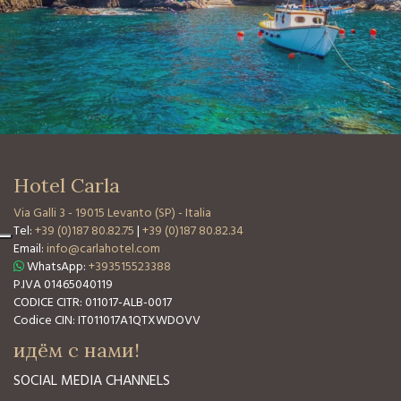
Hotel Carla
Via Galli 3
-
19015 Levanto (SP) - Italia
Tel:
+39 (0)187 80.82.75
|
+39 (0)187 80.82.34
Email:
info@carlahotel.com
WhatsApp:
+393515523388
P.IVA 01465040119
CODICE CITR: 011017-ALB-0017
Codice CIN: IT011017A1QTXWDOVV
идём с нами!
SOCIAL MEDIA CHANNELS