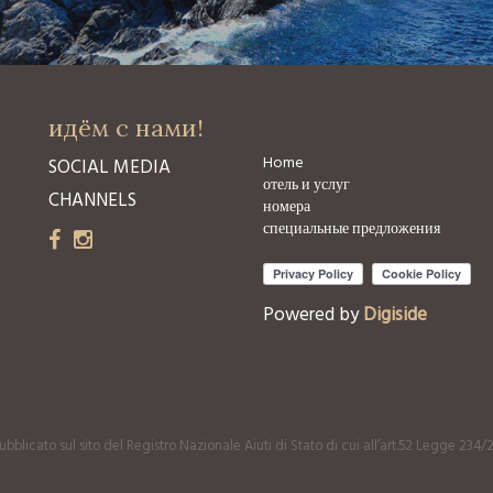
идём с нами!
Home
SOCIAL MEDIA
отель и услуг
CHANNELS
номера
специальные предложения
Powered by
Digiside
bblicato sul sito del Registro Nazionale Aiuti di Stato di cui all’art.52 Legge 234/