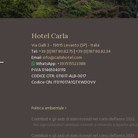
Hotel Carla
Via Galli 3
-
19015 Levanto (SP) - Italia
Tel:
+39 (0)187 80.82.75
|
+39 (0)187 80.82.34
Email:
info@carlahotel.com
WhatsApp:
+393515523388
P.IVA 01465040119
CODICE CITR: 011017-ALB-0017
Codice CIN: IT011017A1QTXWDOVV
Politica ambientale
Contributi e gli aiuti di stato ricevuti nel corso dell’anno 2022:
- Per agevolazioni/contributi ricevuti si rimanda a quanto già pu
Contributi e gli aiuti di stato ricevuti nel corso dell’anno 2023: